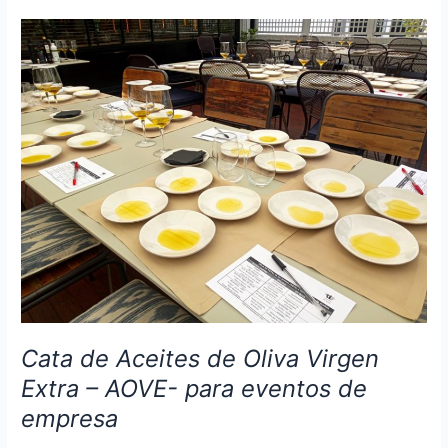
propio
Vino
en
el
Estadio
Santiago
Bernabéu
Cata de Aceites de Oliva Virgen
Extra – AOVE- para eventos de
empresa