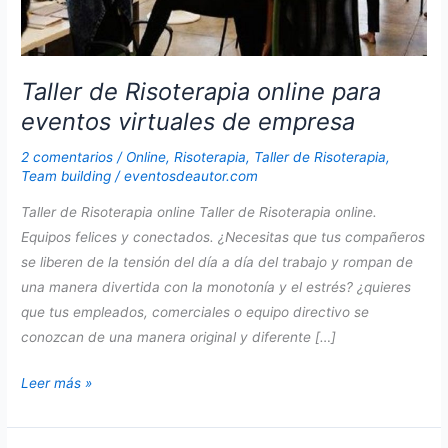
Taller de Risoterapia online para
eventos virtuales de empresa
2 comentarios
/
Online
,
Risoterapia
,
Taller de Risoterapia
,
Team building
/
eventosdeautor.com
Taller de Risoterapia online Taller de Risoterapia online.
Equipos felices y conectados. ¿Necesitas que tus compañeros
se liberen de la tensión del día a día del trabajo y rompan de
una manera divertida con la monotonía y el estrés? ¿quieres
que tus empleados, comerciales o equipo directivo se
conozcan de una manera original y diferente […]
Taller
Leer más »
de
Risoterapia