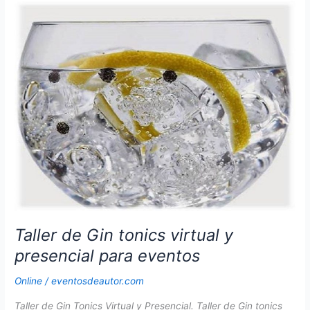
online
para
eventos
virtuales
de
empresa
Taller de Gin tonics virtual y
presencial para eventos
Online
/
eventosdeautor.com
Taller de Gin Tonics Virtual y Presencial. Taller de Gin tonics