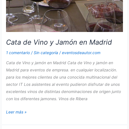
Cata de Vino y Jamón en Madrid
1 comentario
/
Sin categoría
/
eventosdeautor.com
Cata de Vino y jamón en Madrid Cata de Vino y jamón en
Madrid para eventos de empresa. en cualquier localización.
para los mejores clientes de una conocida multinacional del
sector IT Los asistentes al evento pudieron disfrutar de unos
excelentes vinos de distintas denominaciones de origen junto
con los diferentes jamones. Vinos de Ribera
Cata
Leer más »
de
Vino