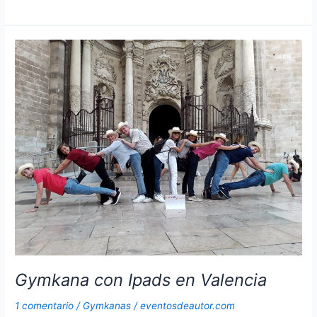
con
tablets
en
Segovia
para
eventos
de
empresa.
Gymkana con Ipads en Valencia
1 comentario
/
Gymkanas
/
eventosdeautor.com