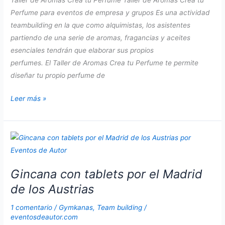
Taller de Aromas Crea tu Perfume Taller de Aromas Crea tu
participativo.
Perfume para eventos de empresa y grupos Es una actividad
teambuilding en la que como alquimistas, los asistentes
partiendo de una serie de aromas, fragancias y aceites
esenciales tendrán que elaborar sus propios
perfumes. El Taller de Aromas Crea tu Perfume te permite
diseñar tu propio perfume de
Taller
Leer más »
de
Aromas
Crea
tu
Perfume
Gincana con tablets por el Madrid
de los Austrias
1 comentario
/
Gymkanas
,
Team building
/
eventosdeautor.com