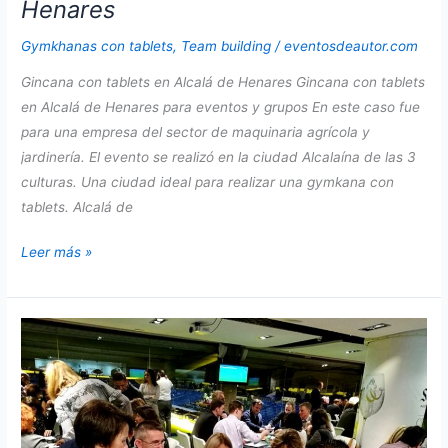
Henares
Gymkhanas con tablets
,
Team building
/
eventosdeautor.com
Gincana con tablets en Alcalá de Henares Gincana con tablets
en Alcalá de Henares para eventos y grupos En este caso fue
para una empresa del sector de maquinaria agrícola y
jardinería. El evento se realizó en la ciudad Alcalaína de las 3
culturas. Una ciudad ideal para realizar una gymkana con
tablets. Alcalá de
Gincana
Leer más »
con
tablets
en
Alcalá
de
Henares