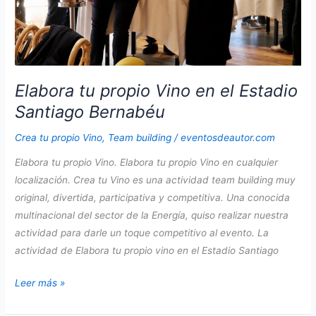
Elabora tu propio Vino en el Estadio
Santiago Bernabéu
Crea tu propio Vino
,
Team building
/
eventosdeautor.com
Elabora tu propio Vino. Elabora tu propio Vino en cualquier
localización. Crea tu Vino es una actividad team building muy
original, divertida, participativa y competitiva. Una conocida
multinacional del sector de la Energía, quiso realizar nuestra
actividad para darle un toque competitivo al evento. La
actividad de Elabora tu propio vino en el Estadio Santiago
Elabora
Leer más »
tu