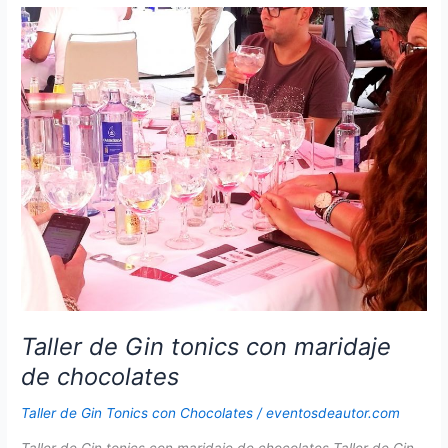
y
Jamón
en
Madrid
Taller de Gin tonics con maridaje
de chocolates
Taller de Gin Tonics con Chocolates
/
eventosdeautor.com