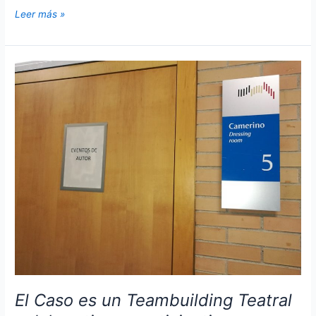
Family
Leer más »
Day
para
las
empresas.
Un
día
familiar
para
los
empleados.
El Caso es un Teambuilding Teatral