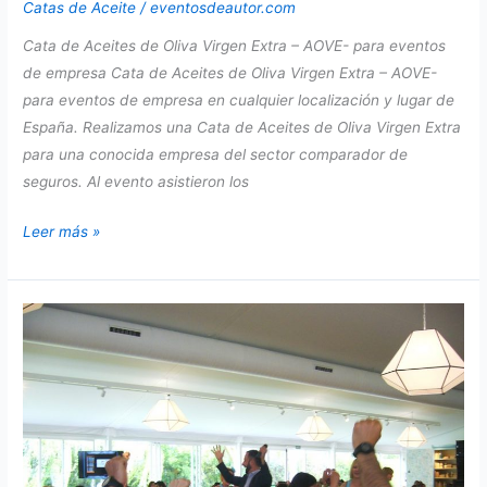
Catas de Aceite
/
eventosdeautor.com
Cata de Aceites de Oliva Virgen Extra – AOVE- para eventos
de empresa Cata de Aceites de Oliva Virgen Extra – AOVE-
para eventos de empresa en cualquier localización y lugar de
España. Realizamos una Cata de Aceites de Oliva Virgen Extra
para una conocida empresa del sector comparador de
seguros. Al evento asistieron los
Cata
Leer más »
de
Aceites
de
Oliva
Virgen
Extra
–
AOVE-
para