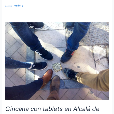
Gymkana
Leer más »
con
tablets
en
Burgos.
Actividad
team
building.
Gincana con tablets en Alcalá de