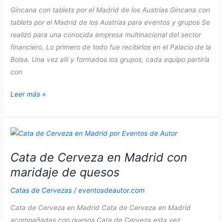
Gincana con tablets por el Madrid de los Austrias Gincana con
tablets por el Madrid de los Austrias para eventos y grupos Se
realizó para una conocida empresa multinacional del sector
financiero. Lo primero de todo fue recibirlos en el Palacio de la
Bolsa. Una vez allí y formados los grupos, cada equipo partiría
con
Gincana
Leer más »
con
tablets
por
el
Cata de Cerveza en Madrid con
Madrid
de
maridaje de quesos
los
Catas de Cervezas
/
eventosdeautor.com
Austrias
Cata de Cerveza en Madrid Cata de Cerveza en Madrid
acompañadas con quesos Cata de Cerveza esta vez