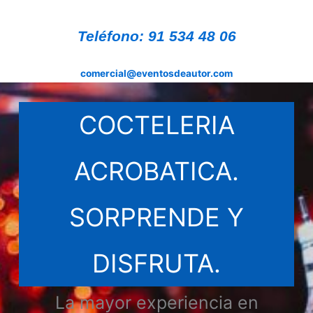
Teléfono: 91 534 48 06
comercial@eventosdeautor.com
COCTELERIA
ACROBATICA.
SORPRENDE Y
DISFRUTA.
La mayor experiencia en