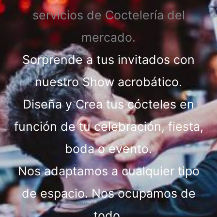
servicios de Coctelería del
mercado.
Sorprende a tus invitados con
nuestro Show acrobático.
Diseña y Crea tus cócteles en
función de tu celebración, fiesta,
boda o evento.
Nos adaptamos a cualquier tipo
de espacio. Nos ocupamos de
todo.