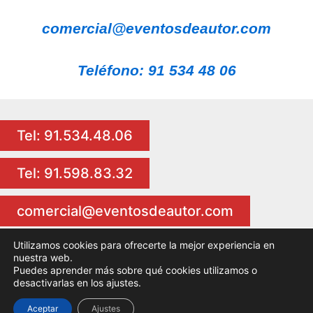
comercial@eventosdeautor.com
Teléfono: 91 534 48 06
Tel: 91.534.48.06
Tel: 91.598.83.32
comercial@eventosdeautor.com
Utilizamos cookies para ofrecerte la mejor experiencia en
nuestra web.
Puedes aprender más sobre qué cookies utilizamos o
Copyright © 2026 Eventos de Autor Actividades para eventos
desactivarlas en los ajustes.
Aceptar
Ajustes