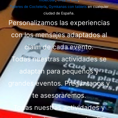
molecular
,
Crea tu vino
,
Talleres de Coctelería
,
Gymkanas con tablets
en cualquier
ciudad de España.
Personalizamos las experiencias
con los mensajes adaptados al
claim de cada evento.
Todas nuestras actividades se
adaptan para pequeños y
grandes eventos. Pregúntanos y
te asesoraremos.
Todas nuestras actividades y