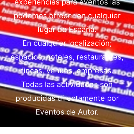
experiencias para eventos las
podemos ofrecer en cualquier
lugar de España.
En cualquier localización;
espacios, hoteles, restaurantes,
fincas, venues, empresas.
Todas las actividades son
producidas directamente por
Eventos de Autor.