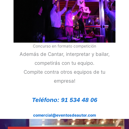
Concurso en formato competición
Además de Cantar, interpretar y bailar,
competirás con tu equipo.
Compite contra otros equipos de tu
empresa!
Teléfono: 91 534 48 06
comercial@eventosdeautor.com