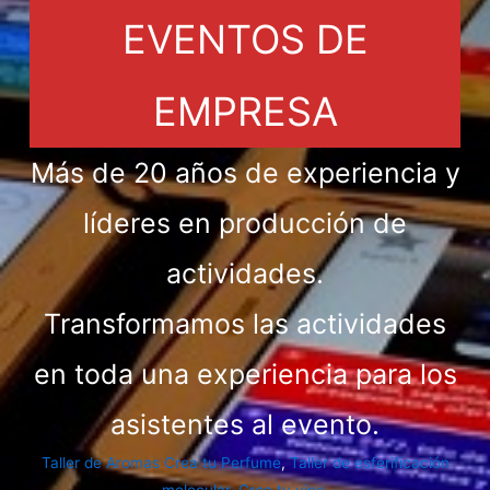
EVENTOS DE
EMPRESA
Más de 20 años de experiencia y
líderes en producción de
actividades.
Transformamos las actividades
en toda una experiencia para los
asistentes al evento.
Taller de Aromas Crea tu Perfume
,
Taller de esferificación