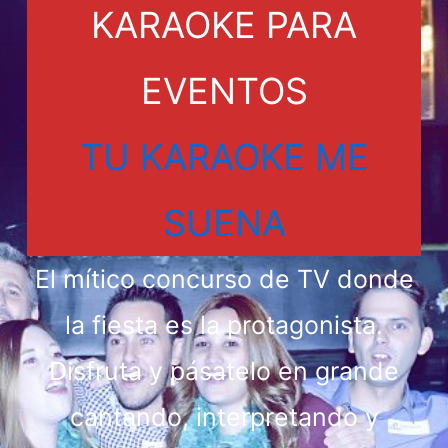
KARAOKE PARA
EVENTOS
TU KARAOKE ME
SUENA
El mítico concurso de TV donde
la fiesta es la protagonista.
Disfruta y pásatelo en grande
cantando, interpretando y