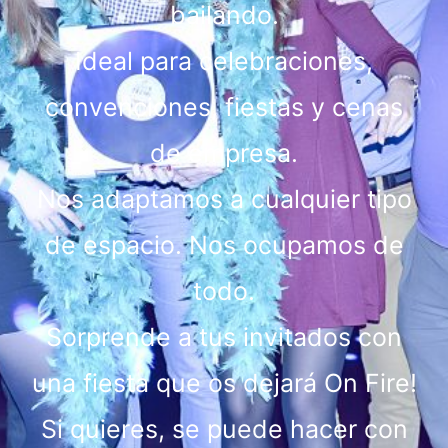
bailando.
Ideal para celebraciones,
convenciones, fiestas y cenas
de empresa.
Nos adaptamos a cualquier tipo
de espacio. Nos ocupamos de
todo.
Sorprende a tus invitados con
una fiesta que os dejará On Fire!
Si quieres, se puede hacer con