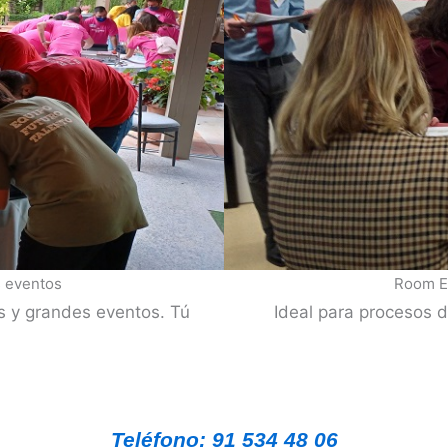
s eventos
Room E
s y grandes eventos. Tú
Ideal para procesos 
Teléfono: 91 534 48 06