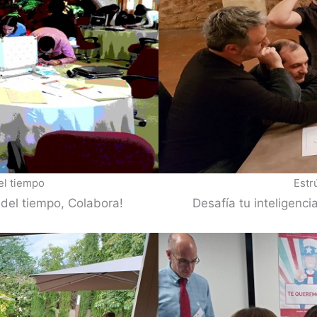
el tiempo
Estr
e del tiempo, Colabora!
Desafía tu inteligenci