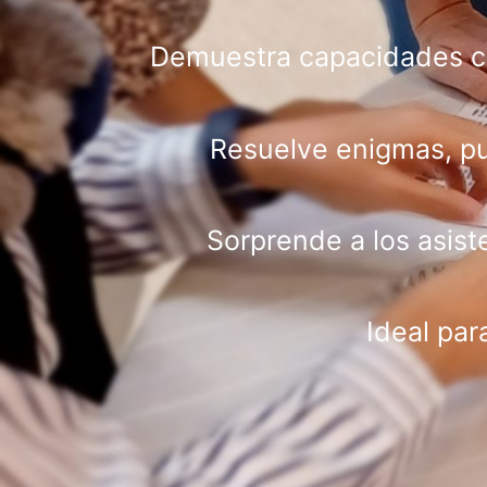
Demuestra capacidades com
Resuelve enigmas, puz
Sorprende a los asist
Ideal par