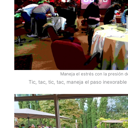
Maneja el estrés con la presión d
Tic, tac, tic, tac, maneja el paso inexorabl