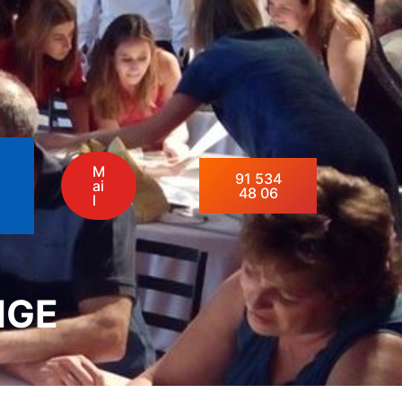
M
91 534
ai
48 06
l
NGE