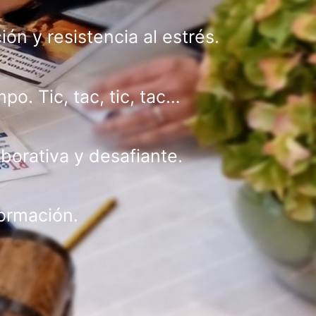
n y resistencia al estrés.
o. Tic, tac, tic, tac…
borativa y desafiante.
formación.