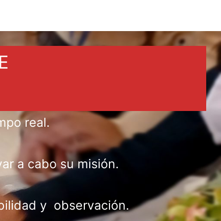
E
mpo real.
var a cabo su misión.
bilidad y observación.