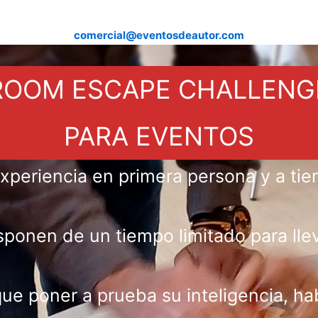
comercial@eventosdeautor.com
ROOM ESCAPE CHALLENG
PARA EVENTOS
xperiencia en primera persona y a tie
sponen de un tiempo limitado para lle
ue poner a prueba su inteligencia, ha