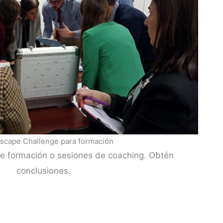
scape Challenge para formación
de formación o sesiones de coaching. Obtén
conclusiones.