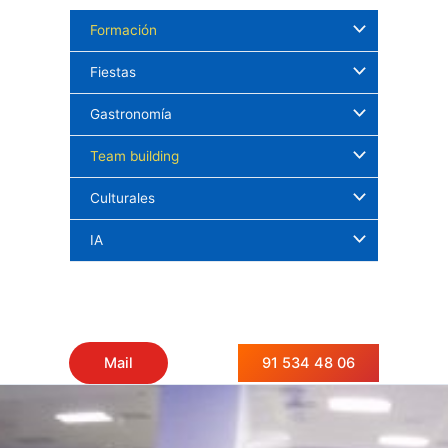
Ir
Formación
al
contenido
Fiestas
Gastronomía
Team building
Culturales
IA
91 534 48 06
Mail