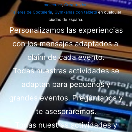
molecular
,
Crea tu vino
,
Talleres de Coctelería
,
Gymkanas con tablets
en cualquier
ciudad de España.
Personalizamos las experiencias
con los mensajes adaptados al
claim de cada evento.
Todas nuestras actividades se
adaptan para pequeños y
grandes eventos. Pregúntanos y
te asesoraremos.
Todas nuestras actividades y