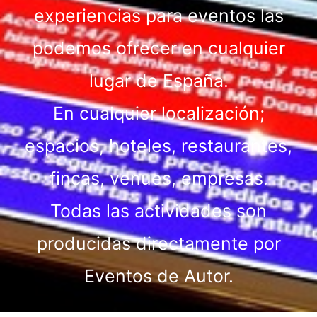
experiencias para eventos las
podemos ofrecer en cualquier
lugar de España.
En cualquier localización;
espacios, hoteles, restaurantes,
fincas, venues, empresas.
Todas las actividades son
producidas directamente por
Eventos de Autor.