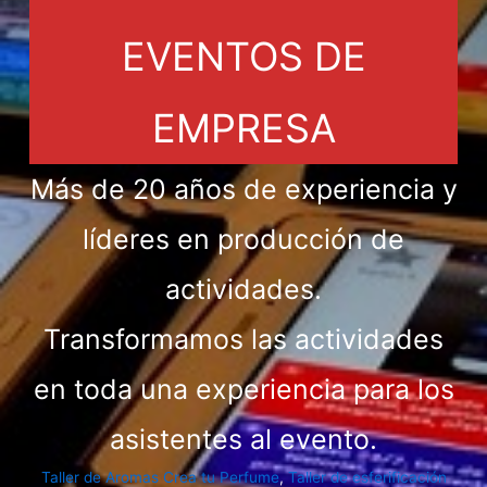
EVENTOS DE
EMPRESA
Más de 20 años de experiencia y
líderes en producción de
actividades.
Transformamos las actividades
en toda una experiencia para los
asistentes al evento.
Taller de Aromas Crea tu Perfume
,
Taller de esferificación