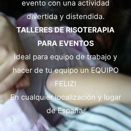
evento con una actividad
divertida y distendida.
TALLERES DE RISOTERAPIA
PARA EVENTOS
Ideal para equipo de trabajo y
hacer de tu equipo un EQUIPO
FELIZ!
En cualquier localización y lugar
de España.