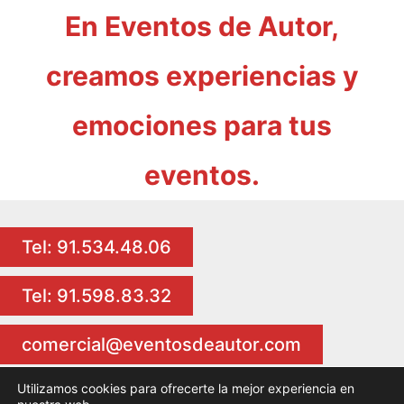
En Eventos de Autor,
creamos experiencias y
emociones para tus
eventos.
Tel: 91.534.48.06
Tel: 91.598.83.32
comercial@eventosdeautor.com
Utilizamos cookies para ofrecerte la mejor experiencia en