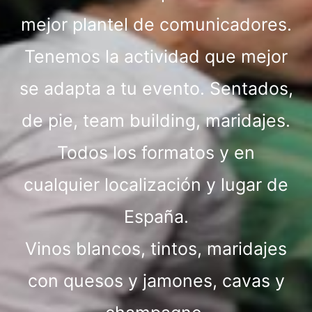
mejor plantel de comunicadores.
Tenemos la actividad que mejor
se adapta a tu evento. Sentados,
de pie, team building, maridajes.
Todos los formatos y en
cualquier localización y lugar de
España.
Vinos blancos, tintos, maridajes
con quesos y jamones, cavas y