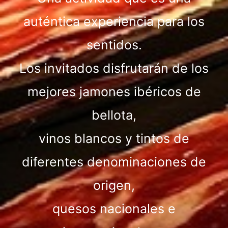
auténtica experiencia para los
sentidos.
Los invitados disfrutarán de los
mejores jamones ibéricos de
bellota,
vinos blancos y tintos de
diferentes denominaciones de
origen,
quesos nacionales e