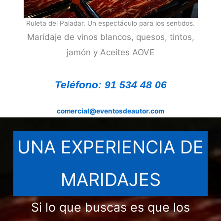
Ruleta del Paladar. Un espectáculo para los sentidos.
Maridaje de vinos blancos, quesos, tintos,
jamón y Aceites AOVE
Teléfono: 91 534 48 06
comercial@eventosdeautor.com
UNA EXPERIENCIA DE
MARIDAJES
Si lo que buscas es que los