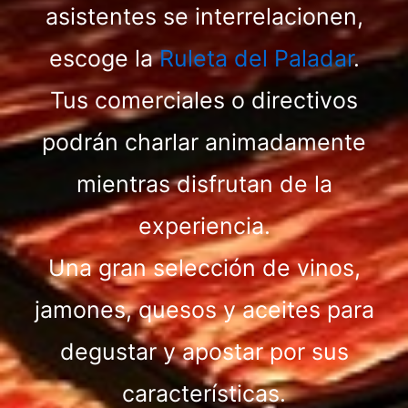
asistentes se interrelacionen,
escoge la
Ruleta del Paladar
.
Tus comerciales o directivos
podrán charlar animadamente
mientras disfrutan de la
experiencia.
Una gran selección de vinos,
jamones, quesos y aceites para
degustar y apostar por sus
características.