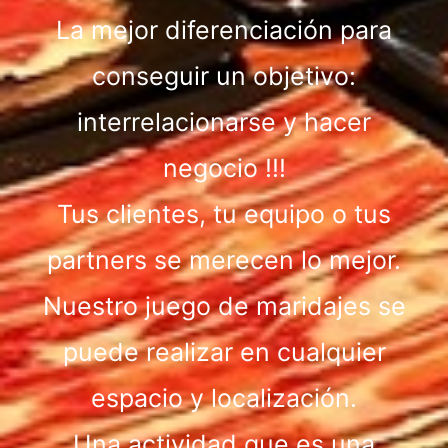
La mejor diferenciación para
conseguir un objetivo:
interrelacionarse y hacer
negocio !!!
Tus clientes, tu equipo o tus
partners se merecen lo mejor.
Nuestro juego de maridajes se
puede realizar en cualquier
espacio y localización.
Una actividad que es una