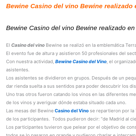
Bewine Casino del vino Bewine realizado 
Bewine Casino del vino Bewine realizado en
El
Casino del vino
Bewine se realizó en la emblemática Terra
El evento fue de altura y asistieron 50 profesionales del se
Con nuestra actividad,
Bewine Casino del Vino
, el organiza
asistentes.
Los asistentes se dividieron en grupos. Después de un pequeñ
dar rienda suelta a sus sentidos para poder descubrir los di
Uno tras otros fueron catando los vinos en las diferentes me
de los vinos y averiguar dónde estaba situado cada uno.
Las mesas del Bewine
Casino del Vino
se repartieron por la
de los participantes. Todos pudieron decir: “de Madrid al ci
Los participantes tuvieron que pelear por el objetivo de con
todos se lo pasaron en grande y pudieron charlar e intercam