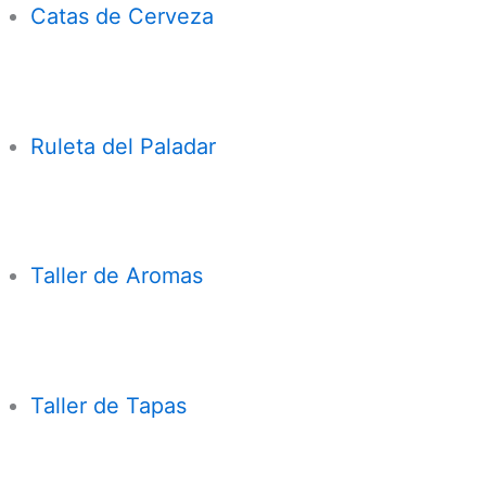
Catas de Cerveza
Ruleta del Paladar
Taller de Aromas
Taller de Tapas