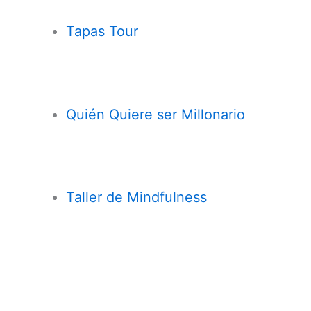
Tapas Tour
Quién Quiere ser Millonario
Taller de
Mindfulness