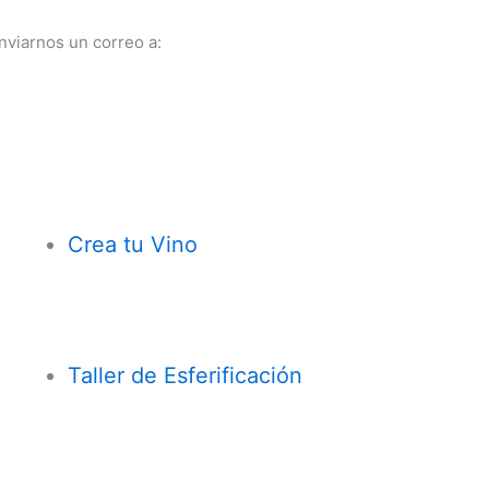
nviarnos un correo a:
Crea tu Vino
Taller de Esferificación