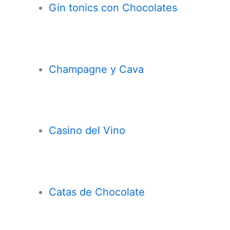
Gin tonics con Chocolates
Champagne y Cava
Casi
n
o del Vino
Catas de Chocolate