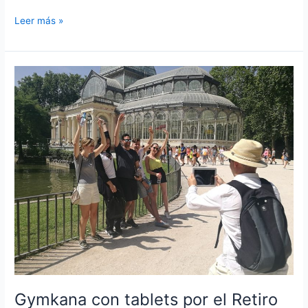
Gymkana
Leer más »
con
tablets
por
el
Madrid
de
los
Austrias
Gymkana con tablets por el Retiro