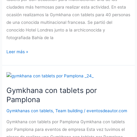
ciudades más hermosas para realizar esta actividad. En esta
ocasión realizamos la Gymkhana con tablets para 40 personas
de una conocida multinacional francesa. Se partió del
conocido Hotel Londres junto a la archiconocida y
fotografiada Bahía de la
Gymkhana
Leer más »
con
tablets
por
San
Gymkhana con tablets por
Sebastián
Pamplona
Gymkhanas con tablets
,
Team building
/
eventosdeautor.com
Gymkhana con tablets por Pamplona Gymkhana con tablets
por Pamplona para eventos de empresa Esta vez tuvimos el
placer de realizar una Gymkhana con tablets por Pamplona