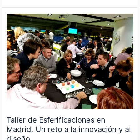
con
tablets
en
Alcalá
de
Henares
Taller de Esferificaciones en
Madrid. Un reto a la innovación y al
diseño.