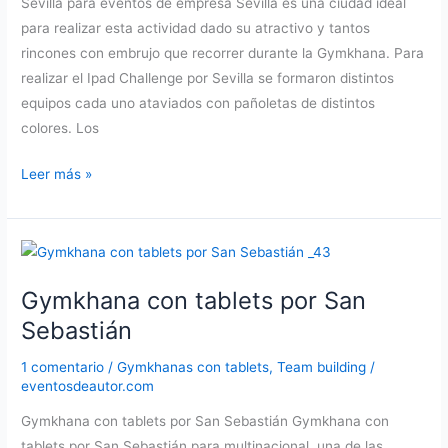
Sevilla para eventos de empresa Sevilla es una ciudad ideal
para realizar esta actividad dado su atractivo y tantos
rincones con embrujo que recorrer durante la Gymkhana. Para
realizar el Ipad Challenge por Sevilla se formaron distintos
equipos cada uno ataviados con pañoletas de distintos
colores. Los
Gymkhana
Leer más »
con
tablets
en
Sevilla
Gymkhana con tablets por San
Sebastián
1 comentario
/
Gymkhanas con tablets
,
Team building
/
eventosdeautor.com
Gymkhana con tablets por San Sebastián Gymkhana con
tablets por San Sebastián para multinacional. una de las