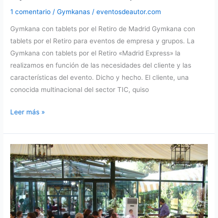
1 comentario
/
Gymkanas
/
eventosdeautor.com
Gymkana con tablets por el Retiro de Madrid Gymkana con
tablets por el Retiro para eventos de empresa y grupos. La
Gymkana con tablets por el Retiro «Madrid Express» la
realizamos en función de las necesidades del cliente y las
características del evento. Dicho y hecho. El cliente, una
conocida multinacional del sector TIC, quiso
Gymkana
Leer más »
con
tablets
por
el
Retiro