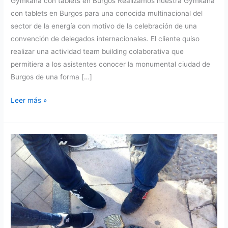
Gymkana con tablets en Burgos Realizamos nuestra Gymkana
con tablets en Burgos para una conocida multinacional del
sector de la energía con motivo de la celebración de una
convención de delegados internacionales. El cliente quiso
realizar una actividad team building colaborativa que
permitiera a los asistentes conocer la monumental ciudad de
Burgos de una forma […]
Gymkana
Leer más »
con
tablets
en
Burgos.
Actividad
team
building.