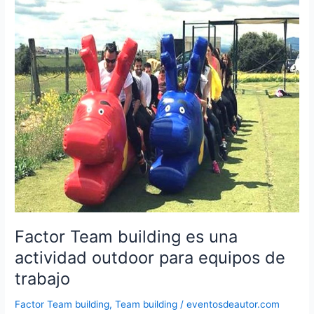
por
el
Madrid
de
los
Austrias
Factor Team building es una
actividad outdoor para equipos de
trabajo
Factor Team building
,
Team building
/
eventosdeautor.com