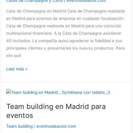
Catas de Champagne y Cava
/
eventosdeautor.com
Cata de Champagne en Madrid Cata de Champagne realizada
en Madrid para eventos de empresa en cualquier localización.
Cata de Champagne realizada en Madrid para una conocida
multinacional financiera. A la Cata de Champagne asistieron
40 invitados. La compañía quiso agradecer la fidelidad a sus
principales clientes y presentarles los nuevos productos. Para
ello qué
Cata
Leer más »
de
Champagne
realizada
en
Team building en Madrid para
Madrid
para
eventos
una
Team building
/
eventosdeautor.com
multinacional