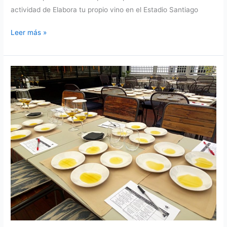
actividad de Elabora tu propio vino en el Estadio Santiago
Elabora
Leer más »
tu
propio
Vino
en
el
Estadio
Santiago
Bernabéu