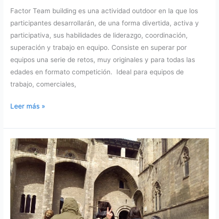
Factor Team building es una actividad outdoor en la que los
participantes desarrollarán, de una forma divertida, activa y
participativa, sus habilidades de liderazgo, coordinación,
superación y trabajo en equipo. Consiste en superar por
equipos una serie de retos, muy originales y para todas las
edades en formato competición. Ideal para equipos de
trabajo, comerciales,
Factor
Leer más »
Team
building
es
una
actividad
outdoor
para
equipos
de