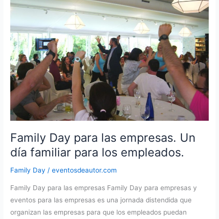
Virgen
Extra
–
AOVE-
para
eventos
de
empresa
Family Day para las empresas. Un
día familiar para los empleados.
Family Day
/
eventosdeautor.com
Family Day para las empresas Family Day para empresas y
eventos para las empresas es una jornada distendida que
organizan las empresas para que los empleados puedan