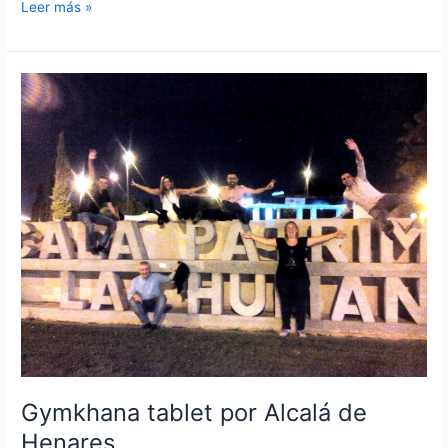
Cata
Leer más »
de
Vinos
en
Madrid
Gymkhana tablet por Alcalá de
Henares