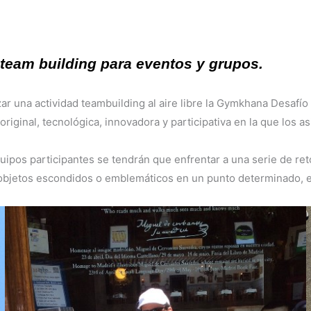
team building para eventos y grupos.
ar una actividad teambuilding al aire libre la Gymkhana Desafío
iginal, tecnológica, innovadora y participativa en la que los as
uipos participantes se tendrán que enfrentar a una serie de re
r objetos escondidos o emblemáticos en un punto determinado, e