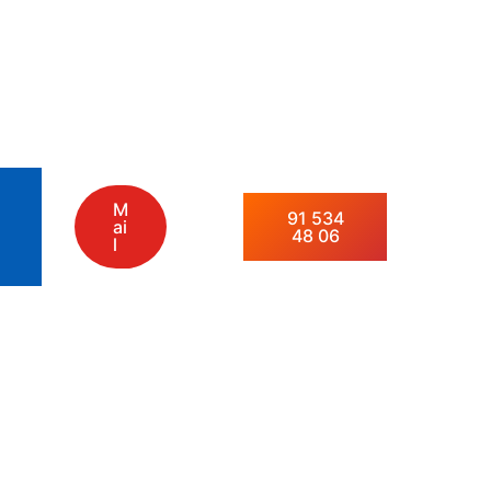
M
91 534
ai
48 06
l