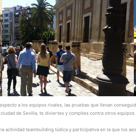
specto a los equipos rivales, las pruebas que llevan conseguida
iudad de Sevilla, te diviertes y compites contra otros equipos r
una actividad teambuilding lúdica y participativa en la que los 