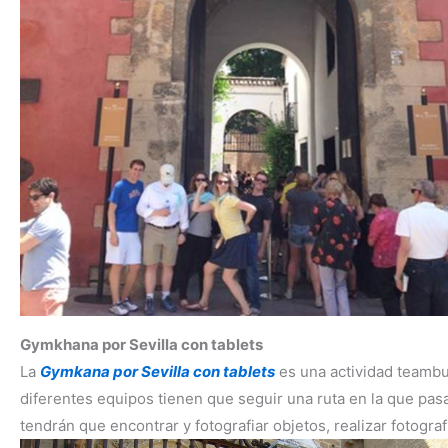
Gymkhana por Sevilla con tablets
La
Gymkana por Sevilla con tablets
es una actividad teambu
diferentes equipos tienen que seguir una ruta en la que pas
tendrán que encontrar y fotografiar objetos, realizar fotogr