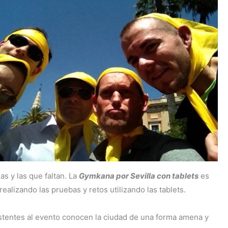
s y las que faltan. La
Gymkana por Sevilla con tablets
es
ealizando las pruebas y retos utilizando las tablets.
asistentes al evento conocen la ciudad de una forma amena y