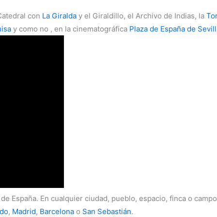
 Catedral con
La Giralda
y el Giraldillo, el Archivo de Indias, la
Tor
uisa
y como no , en la cinematográfica
Plaza de España de Sevill
 de España. En cualquier ciudad, pueblo, espacio, finca o campo
edo
,
Madrid
,
Barcelona
o
San Sebastián
.