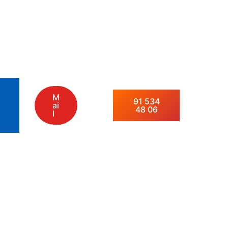
M
91 534
ai
48 06
l