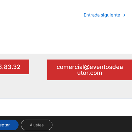
Entrada siguiente
→
98.83.32
comercial@eventosdea
utor.com
eptar
Ajustes