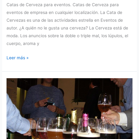
Catas de Cerveza para eventos. Catas de Cerveza para
eventos de empresa en cualquier localización. La Cata de
Cervezas es una de las actividades estrella en Eventos de
autor. ¿A quién no le gusta una cerveza? La Cerveza está de
moda. Los anuncios sobre la doble o triple mal, los lúpulos, el
cuerpo, aroma y
Catas
Leer más »
de
Cerveza
para
eventos