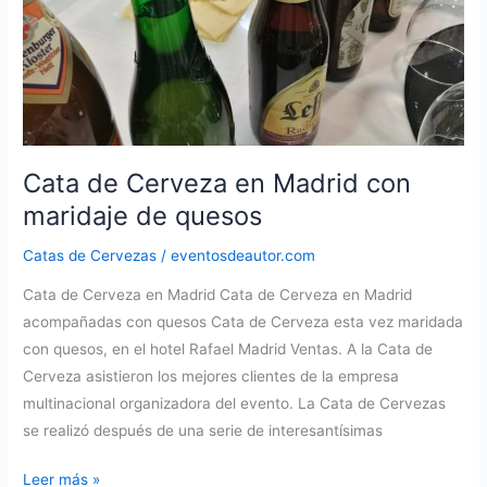
Cata de Cerveza en Madrid con
maridaje de quesos
Catas de Cervezas
/
eventosdeautor.com
Cata de Cerveza en Madrid Cata de Cerveza en Madrid
acompañadas con quesos Cata de Cerveza esta vez maridada
con quesos, en el hotel Rafael Madrid Ventas. A la Cata de
Cerveza asistieron los mejores clientes de la empresa
multinacional organizadora del evento. La Cata de Cervezas
se realizó después de una serie de interesantísimas
Cata
Leer más »