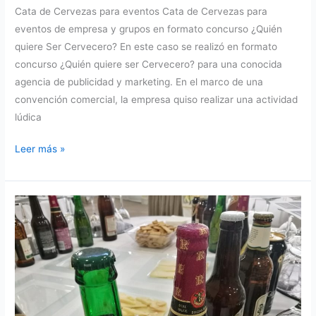
Cata de Cervezas para eventos Cata de Cervezas para
eventos de empresa y grupos en formato concurso ¿Quién
quiere Ser Cervecero? En este caso se realizó en formato
concurso ¿Quién quiere ser Cervecero? para una conocida
agencia de publicidad y marketing. En el marco de una
convención comercial, la empresa quiso realizar una actividad
lúdica
Cata
Leer más »
de
Cervezas
para
eventos
¿Quién
quiere
ser
Cervecero?