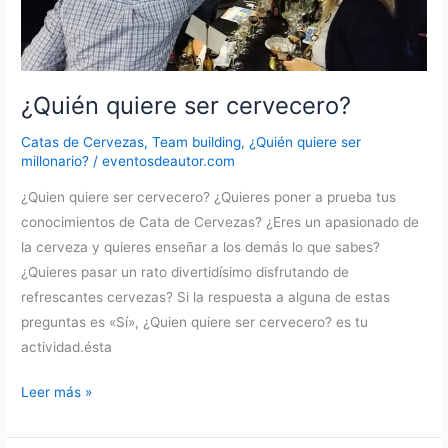
¿Quién quiere ser cervecero?
Catas de Cervezas
,
Team building
,
¿Quién quiere ser
millonario?
/
eventosdeautor.com
¿Quien quiere ser cervecero? ¿Quieres poner a prueba tus
conocimientos de Cata de Cervezas? ¿Eres un apasionado de
la cerveza y quieres enseñar a los demás lo que sabes?
¿Quieres pasar un rato divertidísimo disfrutando de
refrescantes cervezas? Si la respuesta a alguna de estas
preguntas es «Sí», ¿Quien quiere ser cervecero? es tu
actividad.ésta
¿Quién
Leer más »
quiere
ser