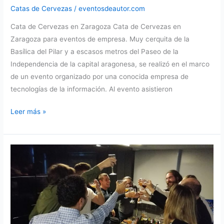
Catas de Cervezas
/
eventosdeautor.com
Cata de Cervezas en Zaragoza Cata de Cervezas en
Zaragoza para eventos de empresa. Muy cerquita de la
Basílica del Pilar y a escasos metros del Paseo de la
Independencia de la capital aragonesa, se realizó en el marco
de un evento organizado por una conocida empresa de
tecnologías de la información. Al evento asistieron
Cata
Leer más »
de
Cervezas
en
Zaragoza…
y
en
toda
España