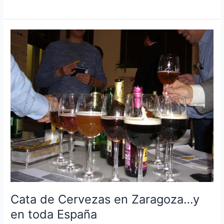
de
Cerveza
en
Madrid
con
maridaje
de
quesos
Cata de Cervezas en Zaragoza…y
en toda España