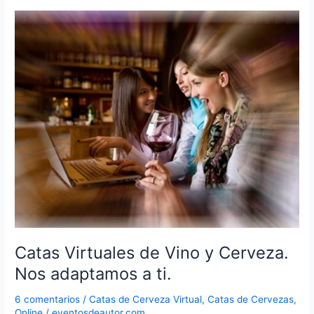
online
Catas Virtuales de Vino y Cerveza.
Nos adaptamos a ti.
6 comentarios
/
Catas de Cerveza Virtual
,
Catas de Cervezas
,
Online
/
eventosdeautor.com