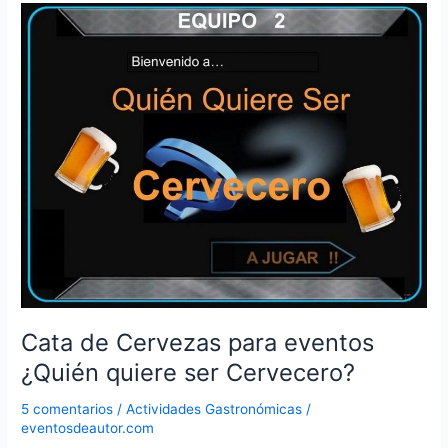
en
toda
España
Cata de Cervezas para eventos
¿Quién quiere ser Cervecero?
5 comentarios
/
Actividades Gastronómicas
/
eventosdeautor.com