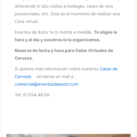
ofreciendo in situ visitas a bodegas, catas de vino
presenciales, etc. Este es el momento de realizar una
Cata virtual.
Eventos de Autor te lo monta a medida.
Tú eliges la
hora y el día y nosotros te lo organizamos.
Reserva de fecha y hora para Catas Virtuales de
Cerveza.
Si quieres más información sobre nuestras
Catas de
Cerveza
envíanos un mail a :
comercial@eventosdeautor.com
Tel: 91.534.48.06
«@context»: «https://schema.org»,
«@graph»: [
«@type»: «ItemList»,
«@id»: «https://eventosdeautor.com/tag/beertual/#itemlist»,
«name»: «Etiqueta: Beertual»,
«description»: «Listado de contenidos relacionados con la etiqueta Beertual en Eventos de Autor.»,
«itemListOrder»: «Ascending»,
«itemListElement»: [
«@type»: «ListItem»,
«position»: 1,
«url»: «https://eventosdeautor.com/actividades-online/cata-de-cervezas-online/»,
«name»: «Cata de Cervezas Online – Beertual»
«@type»: «ListItem»,
«position»: 2,
«url»: «https://eventosdeautor.com/actividades-online/catas-online-para-eventos-de-empresa/»,
«name»: «Catas Online para Eventos de Empresa – Beertual»
«@type»: «ListItem»,
«position»: 3,
«url»: «https://eventosdeautor.com/actividades-gastronomicas/cata-de-cervezas-para-eventos/»,
«name»: «Cata de Cervezas para Eventos – Beertual»
«@type»: «WebPage»,
«@id»: «https://eventosdeautor.com/tag/beertual/#webpage»,
«name»: «Etiqueta: Beertual»,
«description»: «Página de etiqueta que agrupa actividades Beertual, incluyendo catas de cerveza online, experiencias virtuales y dinámicas participativas para eventos corporativos.»,
«aggregateRating»: {
«@type»: «AggregateRating»,
«ratingValue»: «5»,
«reviewCount»: «25»