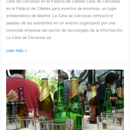
Cata de Cervezas en el Palacio de Cibeles Cata de Cervezas
en el Palacio de Cibeles para eventos de empresa. un lugar
emblemático de Madrid. La Cata de Cervezas refrescó el
paladar de los asistentes en un evento organizado por una
conocida empresa del sector de tecnologías de la información.
La Cata de Cervezas se
Cata
Leer más »
de
Cervezas
en
el
Palacio
de
Cibeles