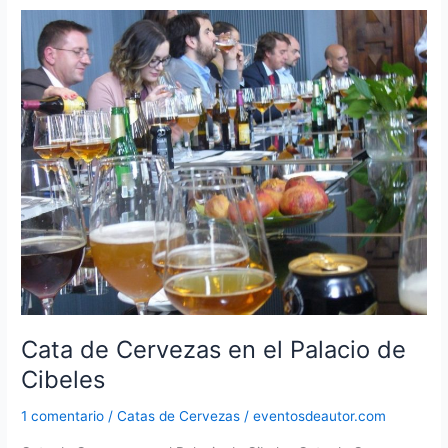
cervecero?
Cata de Cervezas en el Palacio de
Cibeles
1 comentario
/
Catas de Cervezas
/
eventosdeautor.com