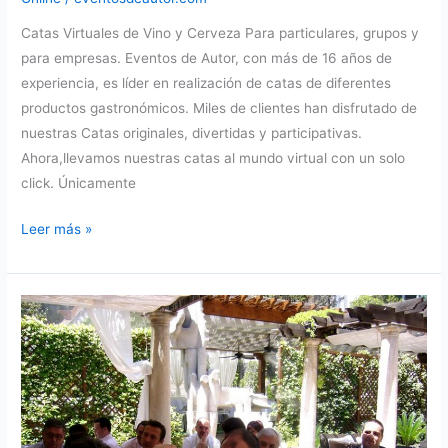
Catas Virtuales de Vino y Cerveza Para particulares, grupos y
para empresas. Eventos de Autor, con más de 16 años de
experiencia, es líder en realización de catas de diferentes
productos gastronómicos. Miles de clientes han disfrutado de
nuestras Catas originales, divertidas y participativas.
Ahora,llevamos nuestras catas al mundo virtual con un solo
click. Únicamente
Catas
Leer más »
Virtuales
de
Vino
y
Cerveza.
Nos
adaptamos
a