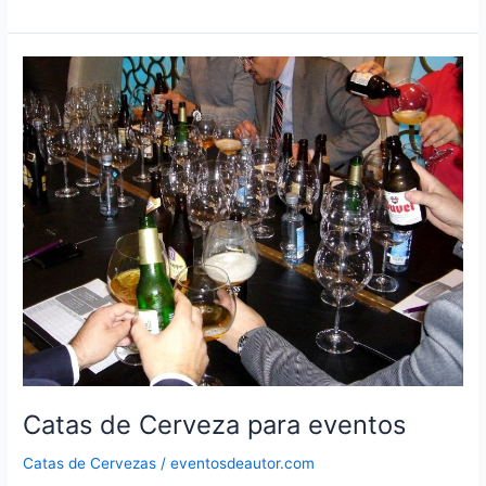
de
Cerveza
en
Madrid
para
eventos
Catas de Cerveza para eventos
Catas de Cervezas
/
eventosdeautor.com