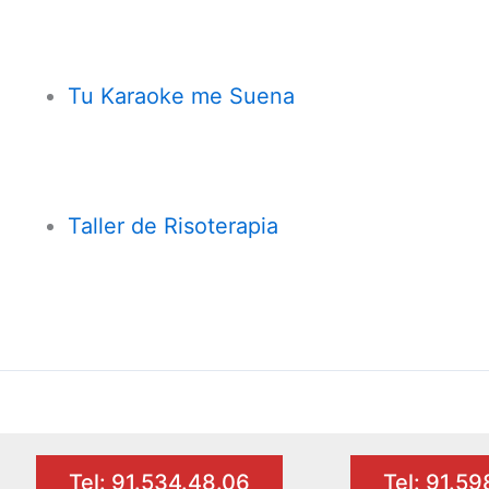
Tu Karaoke me Suena
Taller de Risoterapia
Tel: 91.534.48.06
Tel: 91.5