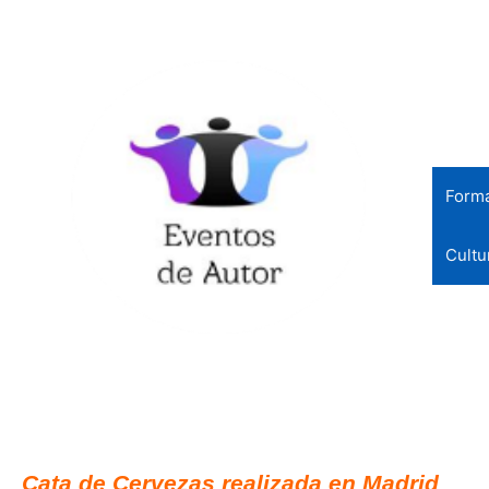
Ir
al
contenido
Form
Cultu
Actividades para eventos
Gincanas, catas, team building, talleres
Cata de Cervezas realizada en Madrid