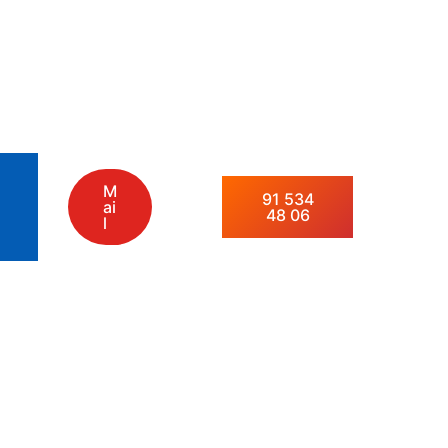
M
91 534
ai
48 06
l