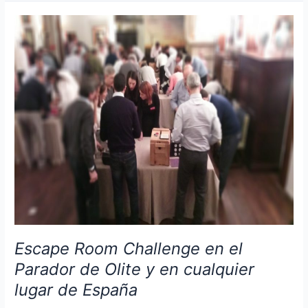
es
un
Teambuilding
Teatral
colaborativo
y
participativo.
Escape Room Challenge en el
Parador de Olite y en cualquier
lugar de España