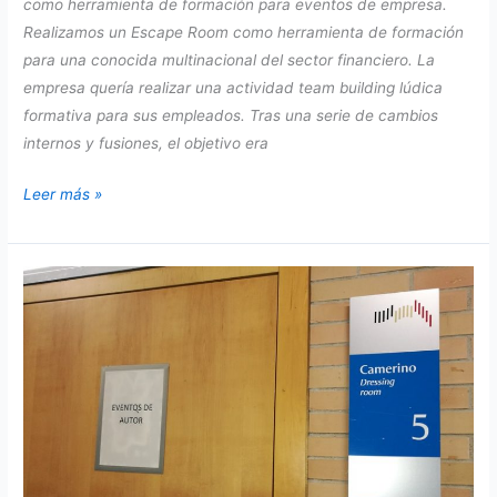
como herramienta de formación para eventos de empresa.
Realizamos un Escape Room como herramienta de formación
para una conocida multinacional del sector financiero. La
empresa quería realizar una actividad team building lúdica
formativa para sus empleados. Tras una serie de cambios
internos y fusiones, el objetivo era
Escape
Leer más »
Room
como
herramienta
de
formación