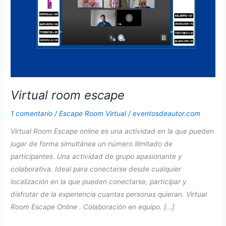
Virtual room escape
1 comentario
/
Escape Room Virtual
/
eventosdeautor.com
Virtual Room Escape online es una actividad en la que pueden
jugar de forma simultánea un número ilimitado de
participantes. Una actividad de grupo apasionante y
colaborativa. Ideal para conectarse desde cualquier
localización en la que pueden conectarse, participar y
disfrutar de la experiencia cuantas personas quieran. Virtual
Room Escape Online . Colaboración en equipo. […]