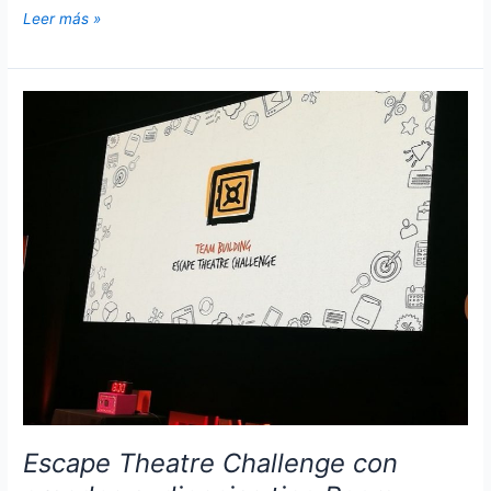
Room
Leer más »
Escape
Challenge
para
empresas
y
grandes
eventos
Escape Theatre Challenge con