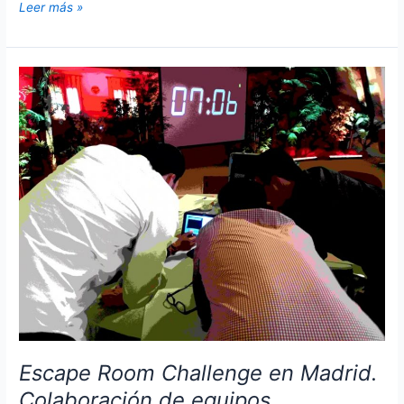
Virtual
Leer más »
room
escape
Escape Room Challenge en Madrid.
Colaboración de equipos.