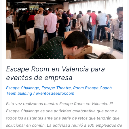
equipos.
Escape Room en Valencia para
eventos de empresa
Escape Challenge
,
Escape Theatre
,
Room Escape Coach
,
Team building
/
eventosdeautor.com
Esta vez realizamos nuestro Escape Room en Valencia. El
Escape Challenge es una actividad colaborativa que pone a
todos los asistentes ante una serie de retos que tendrán que
solucionar en común. La actividad reunió a 100 empleados de