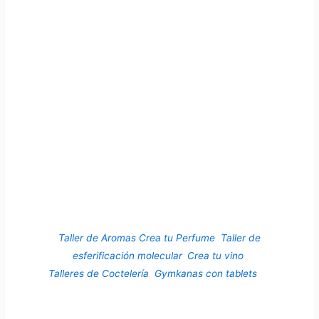
Más de 20 años de
experiencia y líderes en
producción de actividades.
Transformamos las
actividades en toda una
experiencia para los
asistentes al evento.
Taller de Aromas Crea tu Perfume
,
Taller de
esferificación molecular
,
Crea tu vino
,
Talleres de Coctelería
,
Gymkanas con tablets
en
cualquier ciudad de España.
Personalizamos las