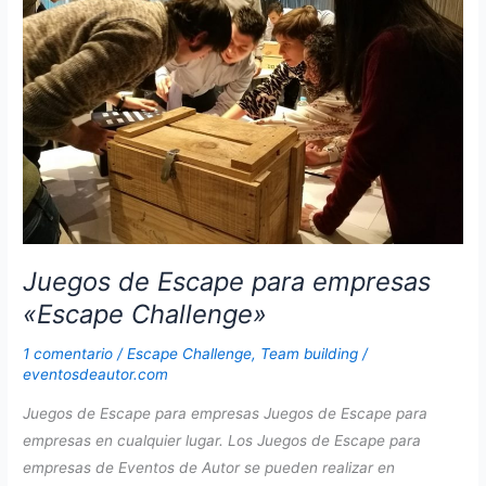
tipo
Room
escape
Juegos de Escape para empresas
«Escape Challenge»
1 comentario
/
Escape Challenge
,
Team building
/
eventosdeautor.com
Juegos de Escape para empresas Juegos de Escape para
empresas en cualquier lugar. Los Juegos de Escape para
empresas de Eventos de Autor se pueden realizar en