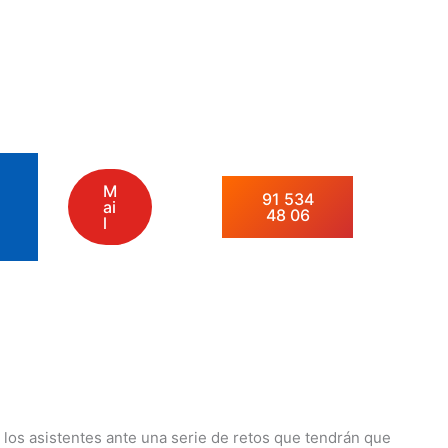
M
91 534
ai
48 06
l
 los asistentes ante una serie de retos que tendrán que