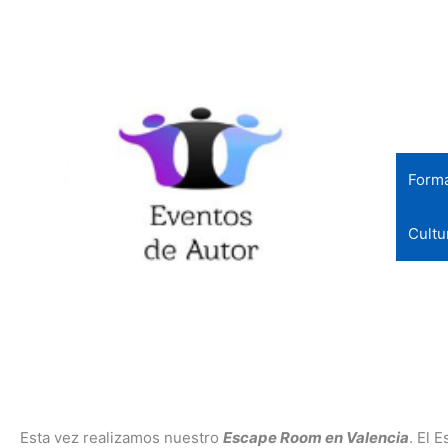
Ir
al
contenido
Form
Cultu
Actividades para eventos
Gincanas, catas, team building, talleres
Esta vez realizamos nuestro
Escape Room en Valencia
. El 