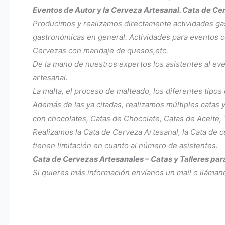
Eventos de Autor y la Cerveza Artesanal. Cata de Ce
Producimos y realizamos directamente actividades gas
gastronómicas en general. Actividades para eventos c
Cervezas con maridaje de quesos,etc.
De la mano de nuestros expertos los asistentes al even
artesanal.
La malta, el proceso de malteado, los diferentes tipos
Además de las ya citadas, realizamos múltiples catas 
con chocolates, Catas de Chocolate, Catas de Aceite, Ta
Realizamos la Cata de Cerveza Artesanal, la Cata de c
tienen limitación en cuanto al número de asistentes.
Cata de Cervezas Artesanales – Catas y Talleres pa
Si quieres más información envíanos un mail o llámano
«@context»: «https://schema.org»,
«@graph»: [
«@type»: «ItemList»,
«@id»: «https://eventosdeautor.com/tag/cata-de-cervezas-artesanales/#itemlist»,
«name»: «Etiqueta: Cata de Cervezas Artesanales»,
«description»: «Listado de contenidos relacionados con la etiqueta Cata de Cervezas Artesanales en Eventos de Autor.»,
«itemListOrder»: «Ascending»,
«itemListElement»: [
«@type»: «ListItem»,
«position»: 1,