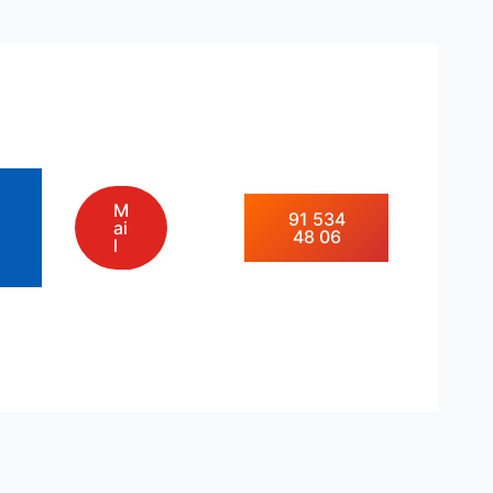
M
91 534
ai
48 06
l