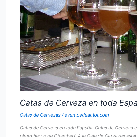
Catas de Cerveza en toda Esp
Catas de Cervezas
/
eventosdeautor.com
Catas de Cerveza en toda España. Catas de Cerveza en
pleno barrio de Chamberí. A la Cata de Cervezas asist