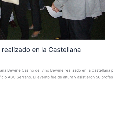
realizado en la Castellana
lana Bewine Casino del vino Bewine realizado en la Castellana 
icio ABC Serrano. El evento fue de altura y asistieron 50 profes