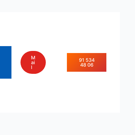
M
91 534
ai
48 06
l