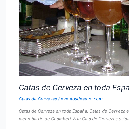
Catas de Cerveza en toda Esp
Catas de Cervezas
/
eventosdeautor.com
Catas de Cerveza en toda España. Catas de Cerveza en
pleno barrio de Chamberí. A la Cata de Cervezas asist