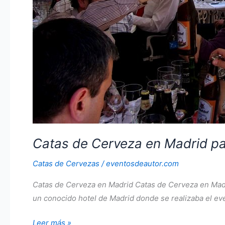
Catas de Cerveza en Madrid pa
Catas de Cervezas
/
eventosdeautor.com
Catas de Cerveza en Madrid Catas de Cerveza en Madri
un conocido hotel de Madrid donde se realizaba el eve
Catas
Leer más »