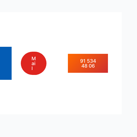
M
91 534
ai
48 06
l