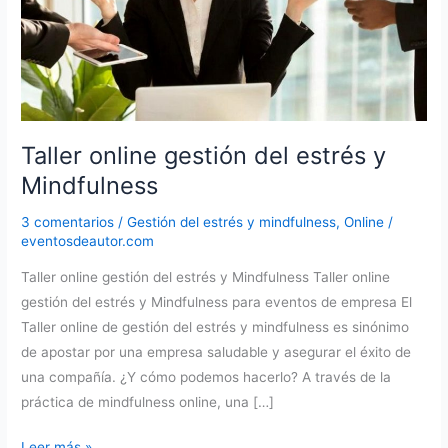
Taller online gestión del estrés y
Mindfulness
3 comentarios
/
Gestión del estrés y mindfulness
,
Online
/
eventosdeautor.com
Taller online gestión del estrés y Mindfulness Taller online
gestión del estrés y Mindfulness para eventos de empresa El
Taller online de gestión del estrés y mindfulness es sinónimo
de apostar por una empresa saludable y asegurar el éxito de
una compañía. ¿Y cómo podemos hacerlo? A través de la
práctica de mindfulness online, una […]
Taller
Leer más »