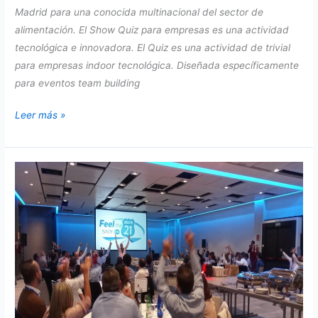
Madrid para una conocida multinacional del sector de
alimentación. El Show Quiz para empresas es una actividad
tecnológica e innovadora. El Quiz es una actividad de trivial
para empresas indoor tecnológica. Diseñada específicamente
para eventos team building
Show
Leer más »
Quiz
para
empresas.
Actividad
de
trivial
con
tablets.