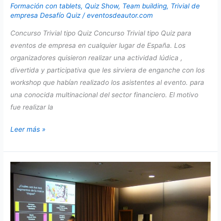
Formación con tablets
,
Quiz Show
,
Team building
,
Trivial de
empresa Desafío Quiz
/
eventosdeautor.com
Concurso Trivial tipo Quiz Concurso Trivial tipo Quiz para
eventos de empresa en cualquier lugar de España. Los
organizadores quisieron realizar una actividad lúdica ,
divertida y participativa que les sirviera de enganche con los
workshop que habían realizado los asistentes al evento. para
una conocida multinacional del sector financiero. El motivo
fue realizar la
Concurso
Leer más »
Trivial
tipo
Quiz
con
tablets