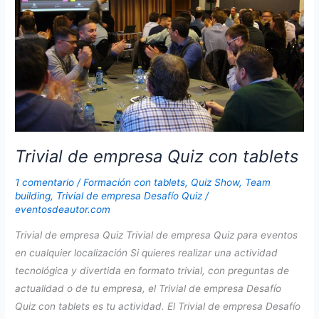
Trivial de empresa Quiz con tablets
1 comentario
/
Formación con tablets
,
Quiz Show
,
Team
building
,
Trivial de empresa Desafío Quiz
/
eventosdeautor.com
Trivial de empresa Quiz Trivial de empresa Quiz para eventos
en cualquier localización Si quieres realizar una actividad
tecnológica y divertida en formato trivial, con preguntas de
actualidad o de tu empresa, el Trivial de empresa Desafío
Quiz con tablets es tu actividad. El Trivial de empresa Desafío