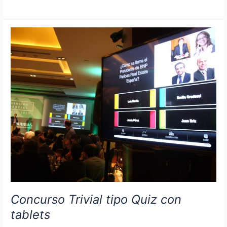
Show
para
empresas.
Trivial
de
empresa
para
eventos.
Concurso Trivial tipo Quiz con
tablets