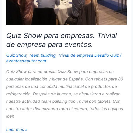
Quiz Show para empresas. Trivial
de empresa para eventos.
Quiz Show
,
Team building
,
Trivial de empresa Desafío Quiz
/
eventosdeautor.com
Quiz Show para empresas Quiz Show para empresas en
cualquier localización y lugar de España. Con tablets para 80
personas de una conocida multinacional de productos de
refrigeración. Después de la cena, se dispusieron a realizar
nuestra actividad team building tipo Trivial con tablets. Con
nuestro actor dinamizando todo el evento, todos los equipos
iban
Quiz
Leer más »