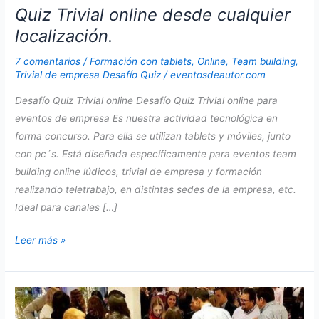
Quiz Trivial online desde cualquier
localización.
7 comentarios
/
Formación con tablets
,
Online
,
Team building
,
Trivial de empresa Desafío Quiz
/
eventosdeautor.com
Desafío Quiz Trivial online Desafío Quiz Trivial online para
eventos de empresa Es nuestra actividad tecnológica en
forma concurso. Para ella se utilizan tablets y móviles, junto
con pc´s. Está diseñada específicamente para eventos team
building online lúdicos, trivial de empresa y formación
realizando teletrabajo, en distintas sedes de la empresa, etc.
Ideal para canales […]
Quiz
Leer más »
Trivial
online
desde
cualquier