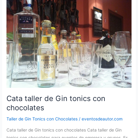
en
el
Monasterio
de
Piedra
maridados
con
chocolates
Cata taller de Gin tonics con
chocolates
Taller de Gin Tonics con Chocolates
/
eventosdeautor.com
Cata taller de Gin tonics con chocolates Cata taller de Gin
tonics con chocolates para eventos de empresa y grupos. Es