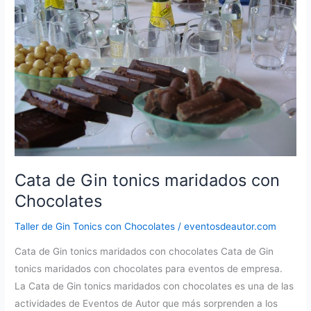
Madrid
Cata de Gin tonics maridados con
Chocolates
Taller de Gin Tonics con Chocolates
/
eventosdeautor.com
Cata de Gin tonics maridados con chocolates Cata de Gin
tonics maridados con chocolates para eventos de empresa.
La Cata de Gin tonics maridados con chocolates es una de las
actividades de Eventos de Autor que más sorprenden a los