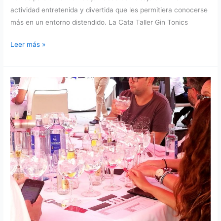
actividad entretenida y divertida que les permitiera conocerse
más en un entorno distendido. La Cata Taller Gin Tonics
Cata
Leer más »
Taller
de
Gin
tonics
en
Toledo