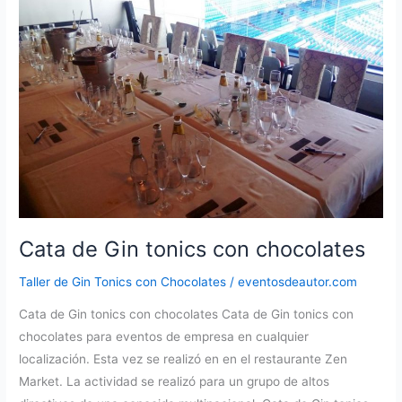
de
chocolates
Cata de Gin tonics con chocolates
Taller de Gin Tonics con Chocolates
/
eventosdeautor.com
Cata de Gin tonics con chocolates Cata de Gin tonics con
chocolates para eventos de empresa en cualquier
localización. Esta vez se realizó en en el restaurante Zen
Market. La actividad se realizó para un grupo de altos