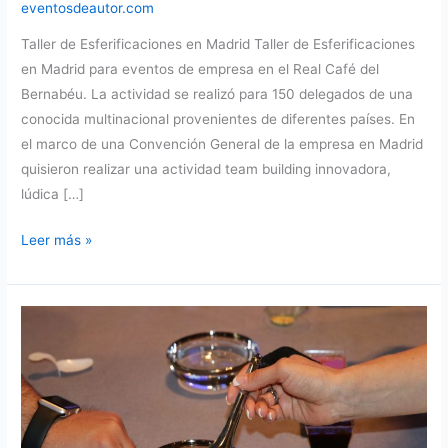
eventosdeautor.com
Taller de Esferificaciones en Madrid Taller de Esferificaciones
en Madrid para eventos de empresa en el Real Café del
Bernabéu. La actividad se realizó para 150 delegados de una
conocida multinacional provenientes de diferentes países. En
el marco de una Convención General de la empresa en Madrid
quisieron realizar una actividad team building innovadora,
lúdica […]
Taller
Leer más »
de
Esferificaciones
en
Madrid.
Un
reto
a
la