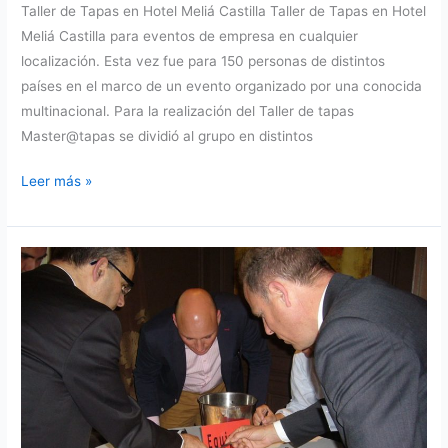
Taller de Tapas en Hotel Meliá Castilla Taller de Tapas en Hotel
Meliá Castilla para eventos de empresa en cualquier
localización. Esta vez fue para 150 personas de distintos
países en el marco de un evento organizado por una conocida
multinacional. Para la realización del Taller de tapas
Master@tapas se dividió al grupo en distintos
Taller
Leer más »
de
tapas
en
Hotel
Meliá
Castilla