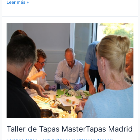
Taller
Leer más »
de
Esferas
Moleculares
en
Madrid
Taller de Tapas MasterTapas Madrid