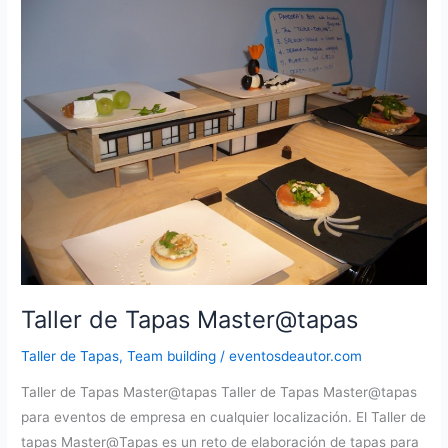
el
Palacio
de
Cibeles
como
actividad
Team
building
Taller de Tapas Master@tapas
Taller de Tapas
,
Team building
/
eventosdeautor.com
Taller de Tapas Master@tapas Taller de Tapas Master@tapas
para eventos de empresa en cualquier localización. El Taller de
tapas Master@Tapas es un reto de elaboración de tapas para