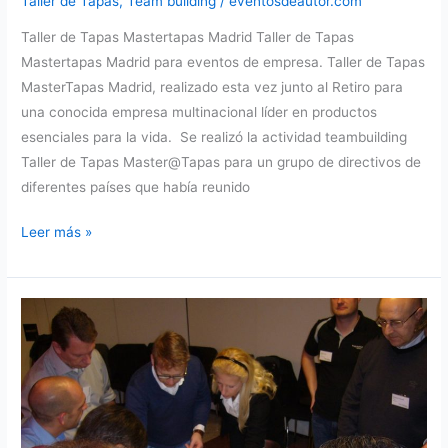
Taller de Tapas
,
Team building
/
eventosdeautor.com
Taller de Tapas Mastertapas Madrid Taller de Tapas
Mastertapas Madrid para eventos de empresa. Taller de Tapas
MasterTapas Madrid, realizado esta vez junto al Retiro para
una conocida empresa multinacional líder en productos
esenciales para la vida. Se realizó la actividad teambuilding
Taller de Tapas Master@Tapas para un grupo de directivos de
diferentes países que había reunido
Taller
Leer más »
de
Tapas
MasterTapas
Madrid