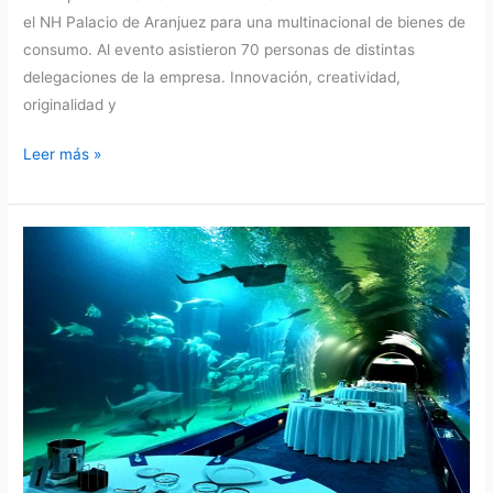
el NH Palacio de Aranjuez para una multinacional de bienes de
consumo. Al evento asistieron 70 personas de distintas
delegaciones de la empresa. Innovación, creatividad,
originalidad y
Taller
Leer más »
de
Esferificaciones
en
el
NH
Palacio
de
Aranjuez