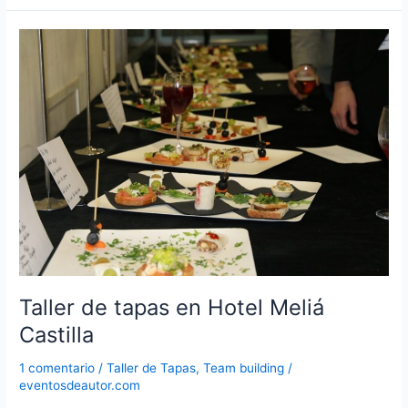
Esferificaciones
en
el
Oceanografic
entre
tiburones
Taller de tapas en Hotel Meliá
Castilla
1 comentario
/
Taller de Tapas
,
Team building
/
eventosdeautor.com