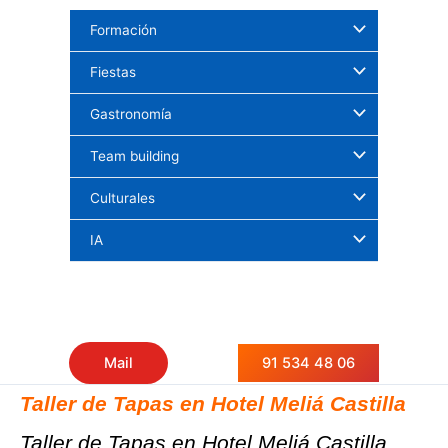
Ir
Formación
al
contenido
Fiestas
Gastronomía
Team building
Culturales
IA
91 534 48 06
Mail
Taller de Tapas en Hotel Meliá Castilla
Taller de Tapas en Hotel Meliá Castilla