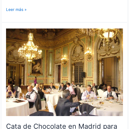
Cata
Leer más »
virtual
de
Chocolates
Cata de Chocolate en Madrid para