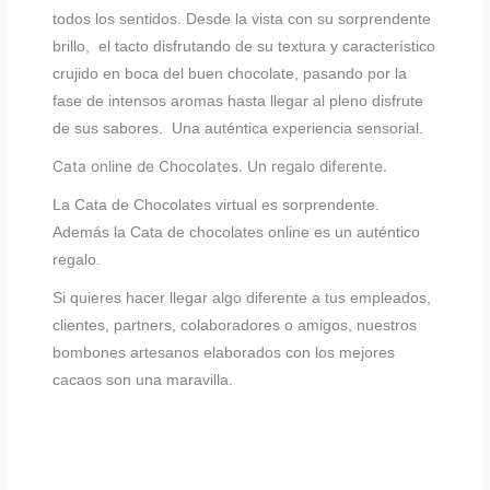
todos los sentidos. Desde la vista con su sorprendente
brillo, el tacto disfrutando de su textura y característico
crujido en boca del buen chocolate, pasando por la
fase de intensos aromas hasta llegar al pleno disfrute
de sus sabores. Una auténtica experiencia sensorial.
Cata online de Chocolates. Un regalo diferente.
La Cata de Chocolates virtual es sorprendente.
Además la Cata de chocolates online es un auténtico
regalo.
Si quieres hacer llegar algo diferente a tus empleados,
clientes, partners, colaboradores o amigos, nuestros
bombones artesanos elaborados con los mejores
cacaos son una maravilla.
«@context»: «https://schema.org»,
«@graph»: [
«@type»: «ItemList»,
«@id»: «https://eventosdeautor.com/tag/cata-de-chocolates-online/#itemlist»,
«name»: «Etiqueta: Cata de Chocolates Online»,
«description»: «Listado de contenidos relacionados con la etiqueta Cata de Chocolates Online en Eventos de Autor.»,
«itemListOrder»: «Ascending»,
«itemListElement»: [
«@type»: «ListItem»,
«position»: 1,
«url»: «https://eventosdeautor.com/actividades-online/cata-de-chocolates-online/»,
«name»: «Cata de Chocolates Online – Actividad Principal»
«@type»: «ListItem»,
«position»: 2,
«url»: «https://eventosdeautor.com/actividades-online/cata-virtual-de-chocolates/»,
«name»: «Cata Virtual de Chocolates»
«@type»: «ListItem»,
«position»: 3,
«url»: «https://eventosdeautor.com/actividades-gastronomicas/cata-de-chocolates/cata-de-chocolates-con-cerveza-online/»,
«name»: «Cata de Chocolates con Cerveza Online»
«@type»: «ListItem»,
«position»: 4,
«url»: «https://eventosdeautor.com/actividades-gastronomicas/cata-de-chocolates/»,
«name»: «Cata de Chocolates (Presencial)»
«@type»: «WebPage»,
«@id»: «https://eventosdeautor.com/tag/cata-de-chocolates-online/#webpage»,
«name»: «Etiqueta: Cata de Chocolates Online»,
«description»: «Página de etiqueta que agrupa actividades de cata de chocolates online, diseñadas para eventos corporativos, equipos en remoto y experiencias gastronómicas digitales.»,
«aggregateRating»: {
«@type»: «AggregateRating»,
«ratingValue»: «5»,
«reviewCount»: «25»