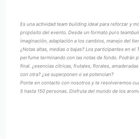
Es una actividad team building ideal para reforzar y m
propósito del evento. Desde un formato puro teambuil
imaginación, adaptación a los cambios, manejo del tie
¿Notas altas, medias o bajas? Los participantes en el 
perfume terminando con las notas de fondo. Podrán pe
final. ¿esencias cítricas, frutales, florales, amader
con otra? ¿se superponen o se potencian?
Ponte en contacto con nosotros y te resolveremos cua
5 hasta 150 personas. Disfruta del mundo de los arom
«@context»: «https://schema.org»,
«@graph»: [
«@type»: «ItemList»,
«@id»: «https://eventosdeautor.com/tag/aromas-personalizados/#itemlist»,
«name»: «Etiqueta: Aromas Personalizados»,
«description»: «Listado de contenidos relacionados con la etiqueta Aromas Personalizados en Eventos de Autor.»,
«itemListOrder»: «Ascending»,
«itemListElement»: [
«@type»: «ListItem»,
«position»: 1,
«url»: «https://eventosdeautor.com/artisticas/crea-tu-perfume/cabellos-y-perfumes/»,
«name»: «Cabellos y Perfumes – Taller de Aromas Personalizados»
«@type»: «ListItem»,
«position»: 2,
«url»: «https://eventosdeautor.com/actividades-gastronomicas/taller-de-aromas/taller-de-aromaterapia/»,
«name»: «Taller de Aromaterapia – Aromas Personalizados»
«@type»: «ListItem»,
«position»: 3,
«url»: «https://eventosdeautor.com/actividades-gastronomicas/taller-de-aromas/»,
«name»: «Taller de Aromas – Creación de Aromas Personalizados»
«@type»: «WebPage»,
«@id»: «https://eventosdeautor.com/tag/aromas-personalizados/#webpage»,
«name»: «Etiqueta: Aromas Personalizados»,
«description»: «Página de etiqueta que agrupa actividades relacionadas con la creación de aromas personalizados, talleres sensoriales y experiencias olfativas para eventos.»,
«aggregateRating»: {
«@type»: «AggregateRating»,
«ratingValue»: «5»,
«reviewCount»: «25»