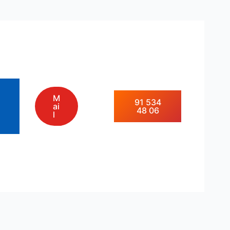
M
91 534
ai
48 06
l