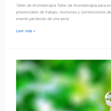
Taller de Aromaterapia Taller de Aromaterapia para e
presenciales de trabajo, reuniones y convenciones de e
evento partiendo de una serie
Taller
Leer más »
de
Aromaterapia.
Creatividad
en
un
Kit.