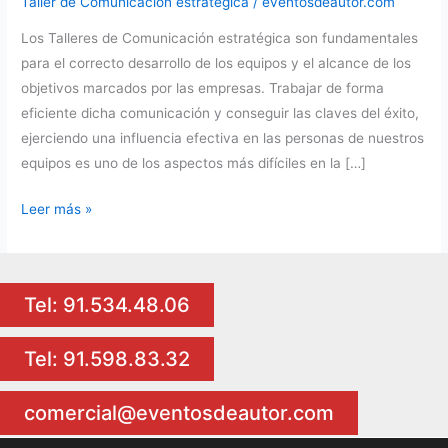
Taller de Comunicación estratégica
/
eventosdeautor.com
Los Talleres de Comunicación estratégica son fundamentales
para el correcto desarrollo de los equipos y el alcance de los
objetivos marcados por las empresas. Trabajar de forma
eficiente dicha comunicación y conseguir las claves del éxito,
ejerciendo una influencia efectiva en las personas de nuestros
equipos es uno de los aspectos más difíciles en la […]
Talleres
Leer más »
de
Comunicación
Estratégica
Tel: 91.534.48.06
para
equipos
Tel: 91.598.83.32
de
trabajo
comercial@eventosdeautor.com