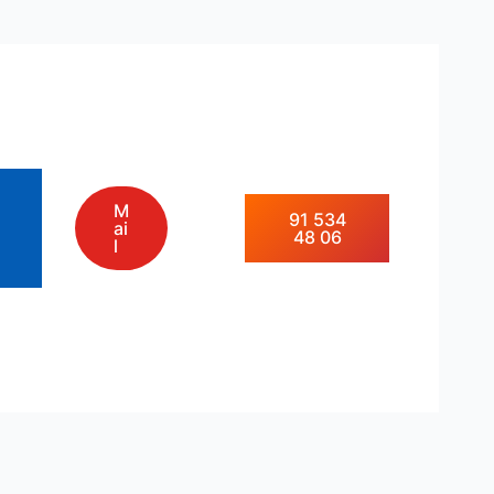
M
91 534
ai
48 06
l