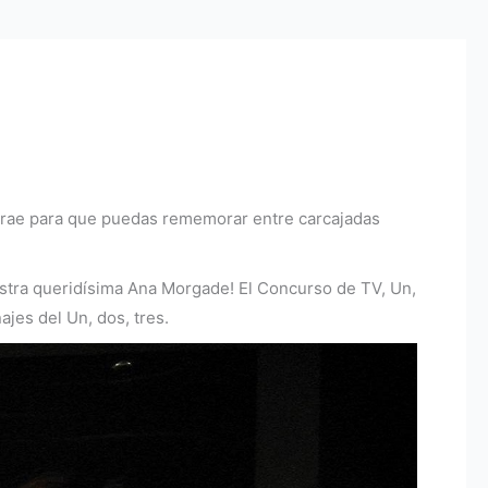
 trae para que puedas rememorar entre carcajadas
stra queridísima Ana Morgade! El Concurso de TV, Un,
jes del Un, dos, tres.