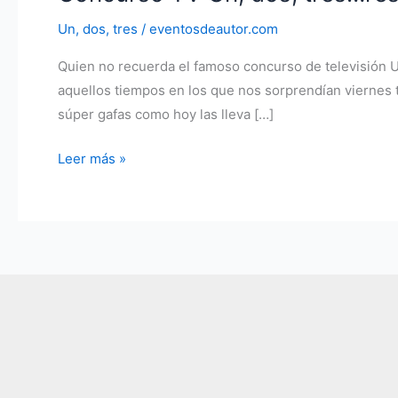
Un, dos, tres
/
eventosdeautor.com
Quien no recuerda el famoso concurso de televisión U
aquellos tiempos en los que nos sorprendían viernes 
súper gafas como hoy las lleva […]
Concurso
Leer más »
TV
Un,
dos,
tres…
responda
otra
vez