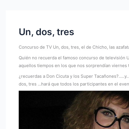
Un, dos, tres
Concurso de TV Un, dos, tres, el de Chicho, las azaf
Quién no recuerda el famoso concurso de televisión U
aquellos tiempos en los que nos sorprendían viernes t
¿recuerdas a Don Cicuta y los Super Tacañones?…..y…¿
dos, tres …hará que todos los participantes en el eve