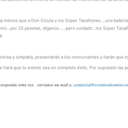
da menos que a Don Cicuta y los Súper Tacañones….una baterí
remio…por 25 pesetas, díganos……pero cuidado…los Súper Tacaño
a!
sonrisa y simpatía, presentarán a los concursantes y harán que t
e hará que tu evento sea un completo éxito. Por supuesto las 
…responda ortra vez, envíanos un mail a:
comercial@eventosdeautor.c