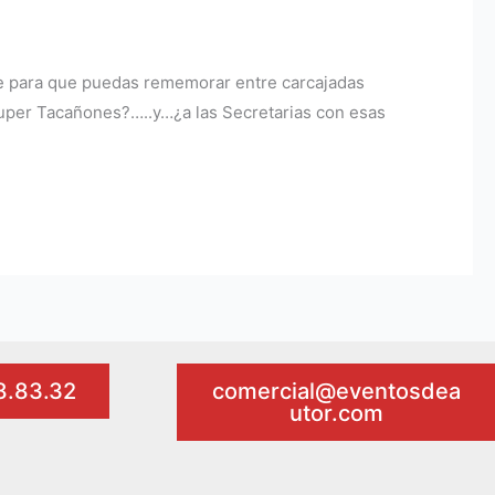
ae para que puedas rememorar entre carcajadas
 Super Tacañones?…..y…¿a las Secretarias con esas
98.83.32
comercial@eventosdea
utor.com