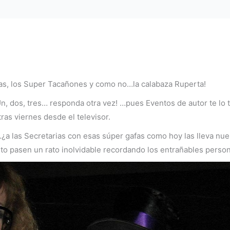
atas, los Super Tacañones y como no…la calabaza Ruperta!
n, dos, tres… responda otra vez! …pues Eventos de autor te lo
ras viernes desde el televisor.
a las Secretarias con esas súper gafas como hoy las lleva nue
nto pasen un rato inolvidable recordando los entrañables persona