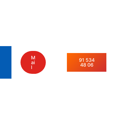
M
91 534
ai
48 06
l