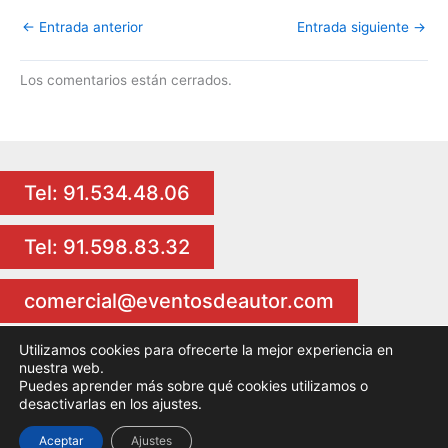
←
Entrada anterior
Entrada siguiente
→
Los comentarios están cerrados.
Tel: 91.534.48.06
Tel: 91.598.83.32
comercial@eventosdeautor.com
Utilizamos cookies para ofrecerte la mejor experiencia en
nuestra web.
Puedes aprender más sobre qué cookies utilizamos o
Copyright © 2026 Eventos de Autor Actividades para eventos
desactivarlas en los ajustes.
Aceptar
Ajustes