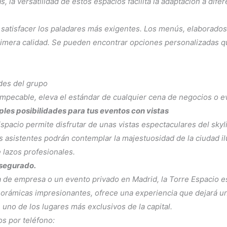
s, la versatilidad de estos espacios facilita la adaptación a di
satisfacer los paladares más exigentes. Los menús, elaborados p
rimera calidad. Se pueden encontrar opciones personalizadas q
des del grupo
impecable, eleva el estándar de cualquier cena de negocios o e
ples posibilidades para tus eventos con vistas
spacio permite disfrutar de unas vistas espectaculares del skyl
os asistentes podrán contemplar la majestuosidad de la ciudad 
e lazos profesionales.
asegurado.
a de empresa o un evento privado en Madrid, la Torre Espacio e
norámicas impresionantes, ofrece una experiencia que dejará u
uno de los lugares más exclusivos de la capital.
s por teléfono: