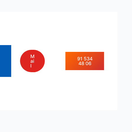
M
91 534
ai
48 06
l