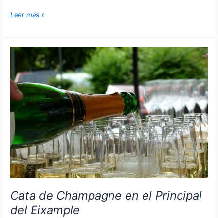
Cata
Leer más »
de
vinos
en
Barcelona
Cata de Champagne en el Principal
del Eixample