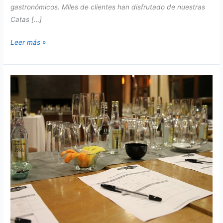
gastronómicos. Miles de clientes han disfrutado de nuestras
Catas […]
Taller
Leer más »
de
Gin
tonics
virtual
y
presencial
para
eventos