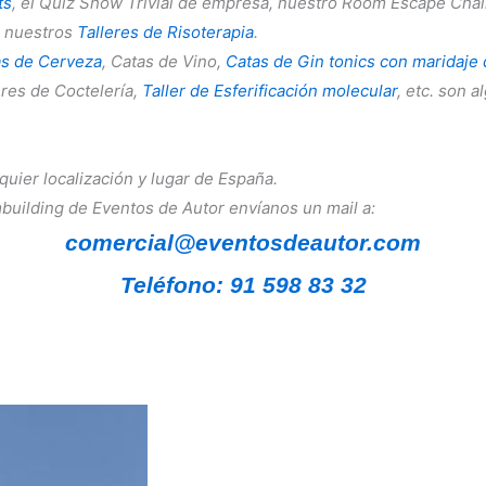
ts
, el Quiz Show Trivial de empresa, nuestro Room Escape Chall
, nuestros
Talleres de Risoterapia
.
as de Cerveza
, Catas de Vino,
Catas de Gin tonics con maridaje
leres de Coctelería,
Taller de Esferificación molecular
, etc. son 
uier localización y lugar de España.
building de Eventos de Autor envíanos un mail a:
comercial@eventosdeautor.com
Teléfono: 91 598 83 32