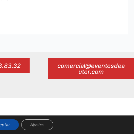
98.83.32
comercial@eventosdea
utor.com
eptar
Ajustes