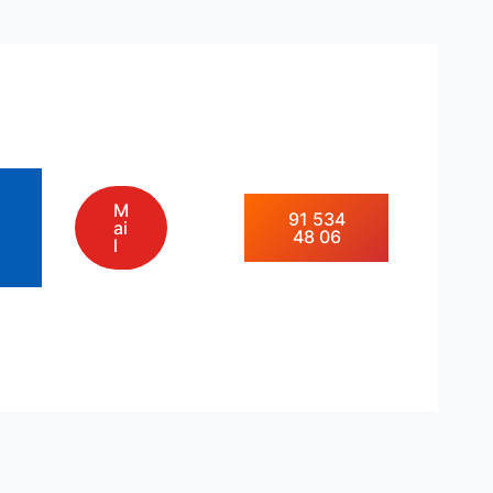
M
91 534
ai
48 06
l