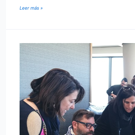
Torre
Leer más »
Emperador