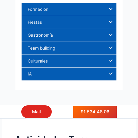
Ir
Formación
al
contenido
Fiestas
Gastronomía
Team building
Culturales
IA
91 534 48 06
Mail