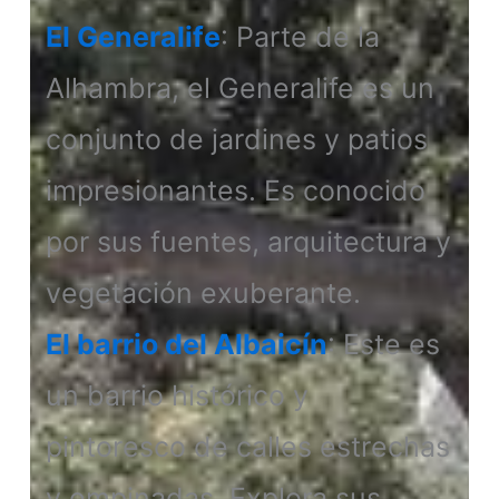
El Generalife
: Parte de la
Alhambra, el Generalife es un
conjunto de jardines y patios
impresionantes. Es conocido
por sus fuentes, arquitectura y
vegetación exuberante.
El barrio del Albaicín
: Este es
un barrio histórico y
pintoresco de calles estrechas
y empinadas. Explora sus