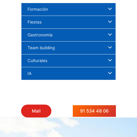
Ir
Formación
al
contenido
Fiestas
Gastronomía
Team building
Culturales
IA
91 534 48 06
Mail