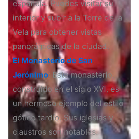
española. Puedes visitar su
interior y subir a la Torre de la
Vela para obtener vistas
panorámicas de la ciudad.
El Monasterio de San
Jerónimo
: Este monasterio,
construido en el siglo XVI, es
un hermoso ejemplo del estilo
gótico tardío. Sus iglesias y
claustros son notables.