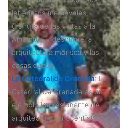
laberintos medievales,
disfruta de las vistas a la
Alhambra y descubre la
arquitectura morisca y las
casas cueva.
La Catedral de Granada
: La
Catedral de Granada es un
ejemplo impresionante de
arquitectura renacentista