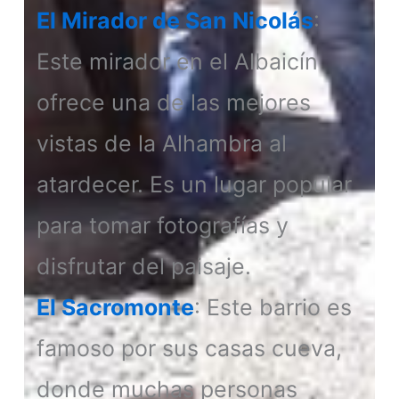
El Mirador de San Nicolás
:
Este mirador en el Albaicín
ofrece una de las mejores
vistas de la Alhambra al
atardecer. Es un lugar popular
para tomar fotografías y
disfrutar del paisaje.
El Sacromonte
: Este barrio es
famoso por sus casas cueva,
donde muchas personas