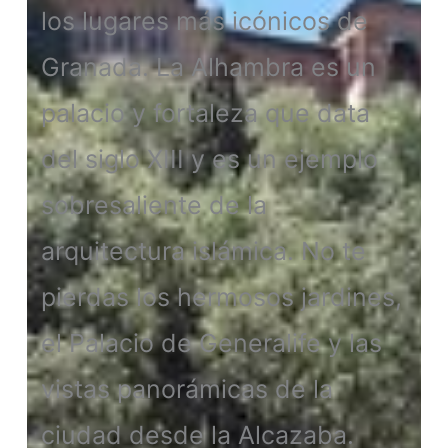
los lugares más icónicos de
Granada. La Alhambra es un
palacio y fortaleza que data
del siglo XIII y es un ejemplo
sobresaliente de la
arquitectura islámica. No te
pierdas los hermosos jardines,
el Palacio de Generalife y las
vistas panorámicas de la
ciudad desde la Alcazaba.