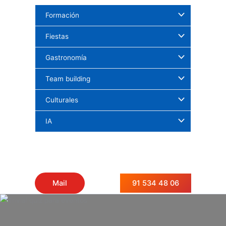
Ir
Formación
al
contenido
Fiestas
Gastronomía
Team building
Culturales
IA
91 534 48 06
Mail