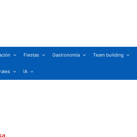
ación
Fiestas
Gastronomía
Team building
rales
IA
sa.