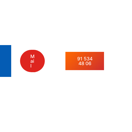
M
91 534
ai
48 06
l