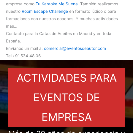
empresa como
Tu Karaoke Me Suena
. También realizamos
nuestro
Room Escape Challenge
en formato lúdico o para
formaciones con nuestros coaches. Y muchas actividades
más…
Contacto para la Catas de Aceites en Madrid y en toda
España.
Envíanos un mail a:
comercial@eventosdeautor.com
Tel.: 91.534.48.06
ACTIVIDADES PARA
EVENTOS DE
EMPRESA