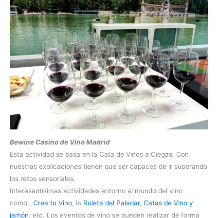
Bewine Casino de Vino Madrid
Esta actividad se basa en la Cata de Vinos a Ciegas. Con
nuestras explicaciones tienen que ser capaces de ir superando
los retos sensoriales.
Interesantísimas actividades entorno al mundo del vino
como ,
Crea tu Vino
, la
Ruleta del Paladar
,
Catas de Vino y
jamón
, etc. Los eventos de vino se pueden realizar de forma