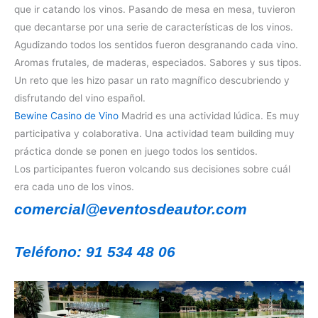
que ir catando los vinos. Pasando de mesa en mesa, tuvieron
que decantarse por una serie de características de los vinos.
Agudizando todos los sentidos fueron desgranando cada vino.
Aromas frutales, de maderas, especiados. Sabores y sus tipos.
Un reto que les hizo pasar un rato magnífico descubriendo y
disfrutando del vino español.
Bewine Casino de Vino
Madrid es una actividad lúdica. Es muy
participativa y colaborativa. Una actividad team building muy
práctica donde se ponen en juego todos los sentidos.
Los participantes fueron volcando sus decisiones sobre cuál
era cada uno de los vinos.
comercial@eventosdeautor.com
Teléfono: 91 534 48 06