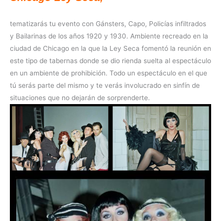
tematizarás tu evento con Gánsters, Capo, Policías infiltrados
y Bailarinas de los años 1920 y 1930. Ambiente recreado en la
ciudad de Chicago en la que la Ley Seca fomentó la reunión en
este tipo de tabernas donde se dio rienda suelta al espectáculo
en un ambiente de prohibición. Todo un espectáculo en el que
tú serás parte del mismo y te verás involucrado en sinfín de
situaciones que no dejarán de sorprenderte.